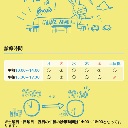
診療時間
月
火
水
木
金
土日祝
午前
10:00～14:00
◯
休
◯
◯
休
◯
午後
15:30～19:30
◯
休
◯
◯
◯
※
※土曜日・日曜日・祝日の午後の診療時間は14:00～18:00となってお
ります。