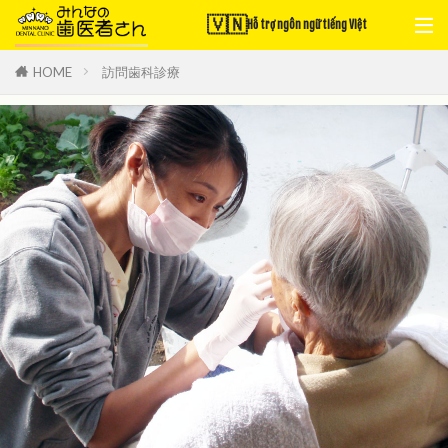
🇻🇳
Hỗ trợ ngôn ngữ tiếng Việt
HOME
訪問歯科診療