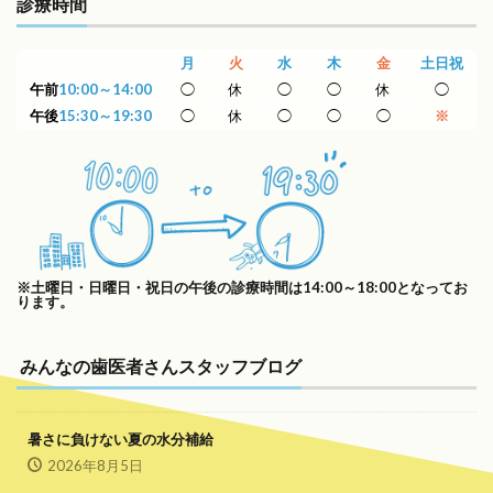
診療時間
月
火
水
木
金
土日祝
午前
10:00～14:00
◯
休
◯
◯
休
◯
午後
15:30～19:30
◯
休
◯
◯
◯
※
※土曜日・日曜日・祝日の午後の診療時間は14:00～18:00となってお
ります。
みんなの歯医者さんスタッフブログ
暑さに負けない夏の水分補給
2026年8月5日