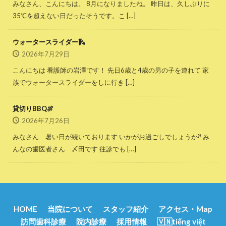
みなさん、こんにちは。 8月になりましたね。 昨日は、久しぶりに
35℃を超えない日だったそうです。こ […]
ウォータースライダー🛝
2026年7月29日
こんにちは 看護師の岩澤です！ 先日6歳と4歳の男の子を連れて 家
族でウォータースライダーをしに行き […]
貸切りBBQ🍖
2026年7月26日
みなさん 暑い日が続いております いかがお過ごしでしょうか⁇ み
んなの歯医者さん 〆田です 往診でも […]
HOME
当院について
スタッフ紹介
アクセス・Map
訪問歯科診療
院内診療
採用情報
🇻🇳tiếng việt