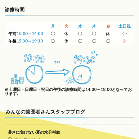
診療時間
月
火
水
木
金
土日祝
午前
10:00～14:00
◯
休
◯
◯
休
◯
午後
15:30～19:30
◯
休
◯
◯
◯
※
※土曜日・日曜日・祝日の午後の診療時間は14:00～18:00となってお
ります。
みんなの歯医者さんスタッフブログ
暑さに負けない夏の水分補給