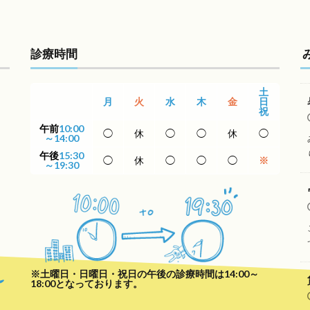
診療時間
土
月
火
水
木
金
日
祝
午前
10:00
◯
休
◯
◯
休
◯
～14:00
午後
15:30
◯
休
◯
◯
◯
※
～19:30
※土曜日・日曜日・祝日の午後の診療時間は14:00～
18:00となっております。