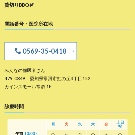
貸切りBBQ🍖
電話番号・医院所在地
0569-35-0418
みんなの歯医者さん
479-0849 愛知県常滑市虹の丘3丁目152
カインズモール常滑 1F
診療時間
土日
月
火
水
木
金
祝
午前
10:00～