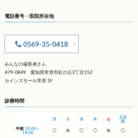
電話番号・医院所在地
0569-35-0418
みんなの歯医者さん
479-0849 愛知県常滑市虹の丘3丁目152
カインズモール常滑 1F
診療時間
土日
月
火
水
木
金
祝
午前
10:00～
◯
休
◯
◯
休
◯
14:00