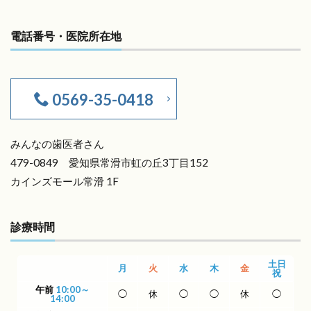
電話番号・医院所在地
0569-35-0418
みんなの歯医者さん
479-0849 愛知県常滑市虹の丘3丁目152
カインズモール常滑 1F
診療時間
土日
月
火
水
木
金
祝
午前
10:00～
◯
休
◯
◯
休
◯
14:00