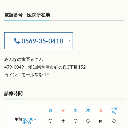
電話番号・医院所在地
0569-35-0418
みんなの歯医者さん
479-0849 愛知県常滑市虹の丘3丁目152
カインズモール常滑 1F
診療時間
土日
月
火
水
木
金
祝
午前
10:00～
◯
休
◯
◯
休
◯
14:00